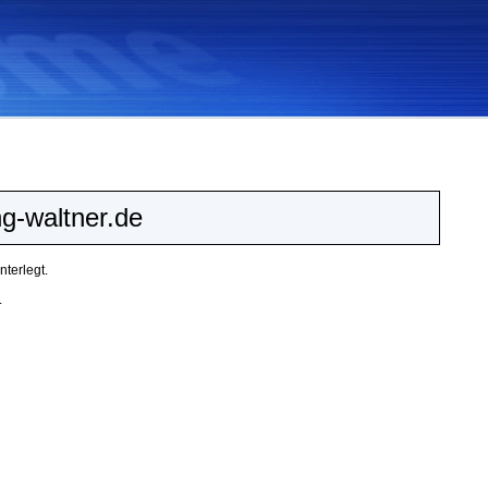
g-waltner.de
terlegt.
.